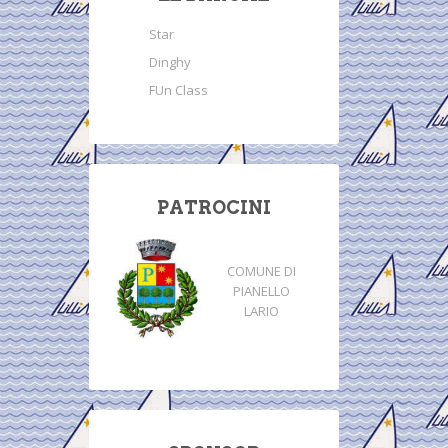
Star
Dinghy
FUn Class
PATROCINI
COMUNE DI
PIANELLO
LARIO