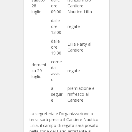
28
ore
Cantiere
luglio
09.00
Nautico Lillia
dalle
ore
regate
13.00
dalle
Lillia Party al
ore
Cantiere
19.30
come
domeni
da
ca 29
regate
avvis
luglio
o
a
premiazione e
seguir
rinfresco al
e
Cantiere
La segreteria e l’organizzazione a
terra sarà presso il Cantiere Nautico
Lillia, il campo di regata sarà posato
nella zona del Lario antistante al