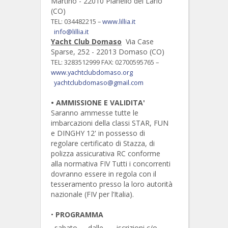
Martino - 22010 Pianello del Lario
(CO)
TEL: 034482215 –
www.lillia.it
info@lillia.it
Yacht Club Domaso
Via Case
Sparse, 252 - 22013 Domaso (CO)
TEL: 3283512999 FAX: 02700595765 –
www.yachtclubdomaso.org
yachtclubdomaso@gmail.com
•
AMMISSIONE E VALIDITA'
Saranno ammesse tutte le
imbarcazioni della classi STAR, FUN
e DINGHY 12' in possesso di
regolare certificato di Stazza, di
polizza assicurativa RC conforme
alla normativa FIV Tutti i concorrenti
dovranno essere in regola con il
tesseramento presso la loro autorità
nazionale (FIV per l’Italia).
•
PROGRAMMA
sabato
dalle
iscrizioni c/o