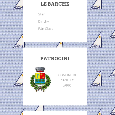
LE BARCHE
Star
Dinghy
FUn Class
PATROCINI
COMUNE DI
PIANELLO
LARIO